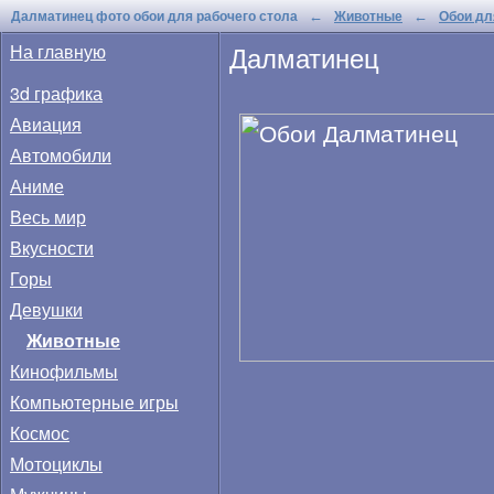
Далматинец фото обои для рабочего стола
Животные
Обои дл
←
←
Далматинец
На главную
3d графика
Авиация
Автомобили
Аниме
Весь мир
Вкусности
Горы
Девушки
Животные
Кинофильмы
Компьютерные игры
Космос
Мотоциклы