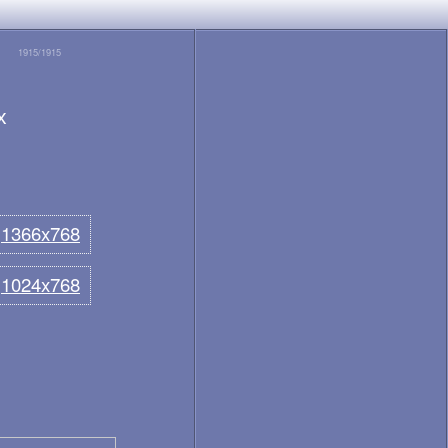
1915/1915
х
1366x768
1024x768