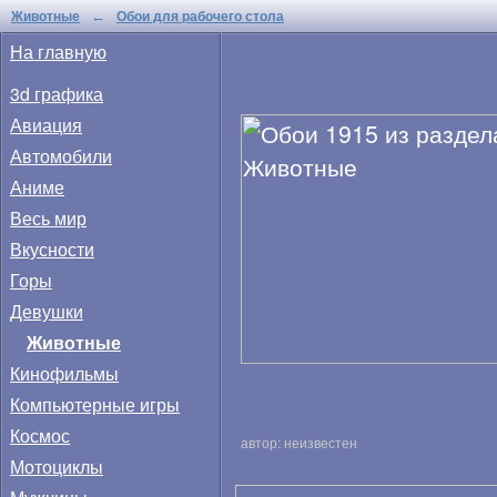
Животные
Обои для рабочего стола
←
На главную
3d графика
Авиация
Автомобили
Аниме
Весь мир
Вкусности
Горы
Девушки
Животные
Кинофильмы
Компьютерные игры
Космос
автор: неизвестен
Мотоциклы