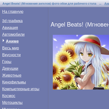
Angel Beats! (Мгновения ангелов) фото обои для рабочего стола
Ан
←
На главную
3d графика
Angel Beats! (Мгнове
Авиация
Автомобили
Аниме
Весь мир
Вкусности
Горы
Девушки
Животные
Кинофильмы
Компьютерные игры
Космос
Мотоциклы