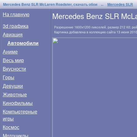
Mercedes Benz SLR McLaren Roadster, скачать обои
Mercedes SLR
←
Mercedes Benz SLR McLa
На главную
3d графика
Разрешение
1600x1200
пикселей, размер
212 Кб
; ре
Картинка добавлена в коллекцию сайта 13 июня 2010
Авиация
Автомобили
Аниме
Весь мир
Вкусности
Горы
Девушки
Животные
Кинофильмы
Компьютерные
игры
Космос
Мотоциклы