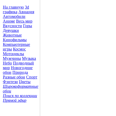
На главную
3d
графика
Авиация
Автомобили
Аниме
Весь мир
Вкусности
Горы
Девушки
Животные
Кинофильмы
Компьютерные
игры
Космос
Мотоциклы
Мужчины
Музыка
Небо
Подводный
мир
Новогодние
обои
Природа
Разные обои
Спорт
Фэнтези
Цветы
Широкоформатные
обои
Поиск по коллекции
Прямой эфир