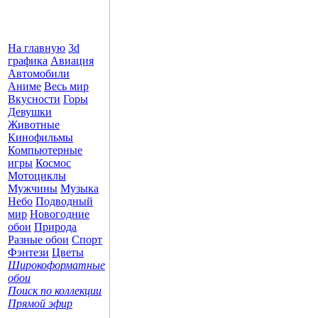
На главную
3d
графика
Авиация
Автомобили
Аниме
Весь мир
Вкусности
Горы
Девушки
Животные
Кинофильмы
Компьютерные
игры
Космос
Мотоциклы
Мужчины
Музыка
Небо
Подводный
мир
Новогодние
обои
Природа
Разные обои
Спорт
Фэнтези
Цветы
Широкоформатные
обои
Поиск по коллекции
Прямой эфир