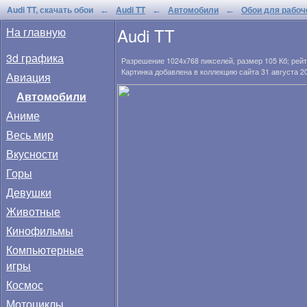
Audi TT, скачать обои
Audi TT
Автомобили
Обои для рабоч
←
←
←
Audi TT
На главную
3d графика
Разрешение
1024x768
пикселей, размер
105 Кб
; рей
Картинка добавлена в коллекцию сайта 31 августа 2
Авиация
Автомобили
Аниме
Весь мир
Вкусности
Горы
Девушки
Животные
Кинофильмы
Компьютерные
игры
Космос
Мотоциклы