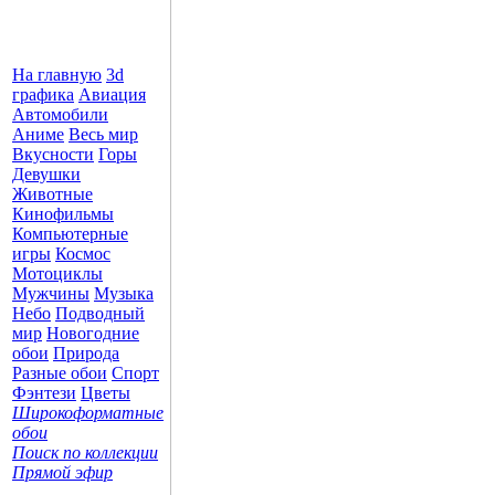
На главную
3d
графика
Авиация
Автомобили
Аниме
Весь мир
Вкусности
Горы
Девушки
Животные
Кинофильмы
Компьютерные
игры
Космос
Мотоциклы
Мужчины
Музыка
Небо
Подводный
мир
Новогодние
обои
Природа
Разные обои
Спорт
Фэнтези
Цветы
Широкоформатные
обои
Поиск по коллекции
Прямой эфир