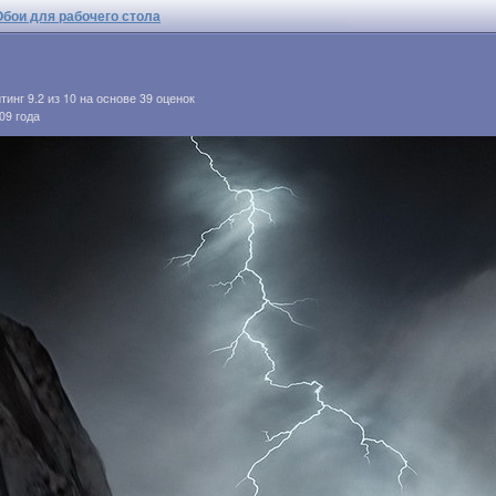
Обои для рабочего стола
йтинг
9.2
из
10
на основе
39
оценок
09 года