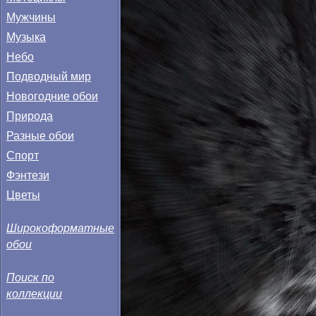
Мужчины
Музыка
Небо
Подводный мир
Новогодние обои
Природа
Разные обои
Спорт
Фэнтези
Цветы
Широкоформатные
обои
Поиск по
коллекции