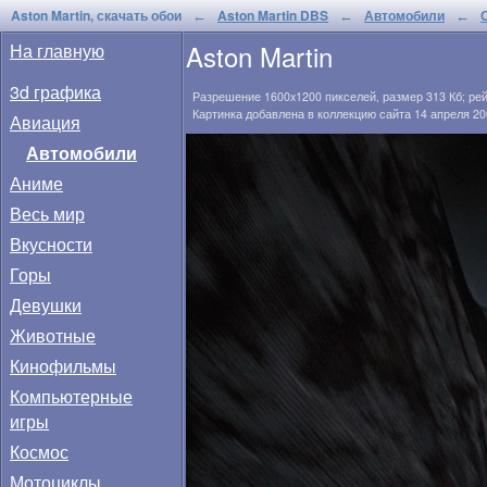
Aston Martin, скачать обои
Aston Martin DBS
Автомобили
←
←
←
Aston Martin
На главную
3d графика
Разрешение
1600x1200
пикселей, размер
313 Кб
; ре
Картинка добавлена в коллекцию сайта 14 апреля 20
Авиация
Автомобили
Аниме
Весь мир
Вкусности
Горы
Девушки
Животные
Кинофильмы
Компьютерные
игры
Космос
Мотоциклы