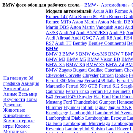
BMW фото обои для рабочего стола
←
BMW
←
Автомобили
←
Модели автомобилей
Acura
Alfa Romeo
A
Romeo 147
Alfa Romeo 8C
Alfa Romeo Giuli
Romeo MiTo
Aston Martin
Aston Martin DB9
Martin DBS
Aston Martin Vanquish
Audi
Aud
A3/S3
Audi A4
Audi A5/S5/RS5
Audi A6
Aud
Audi Allroad
Audi Q5/Q7
Audi R8
Audi RS4
RS7
Audi TT
Bentley
Bentley Continental
Be
BMW
BMW 3
BMW 5
BMW 6xx/M6
BMW 7
BM
BMW M3
BMW M5
BMW Vision ED
BMW
BMW X5
BMW X6
BMW Z3
BMW Z4
BM
BMW Zagato
Bugatti
Cadillac
Caterham
Chev
Chevrolet Corvette
Chrysler
Citroen
Dodge
Fe
На главную
3d
Ferrari 360 Modena
Ferrari 458 Italia
Ferrari 
графика
Авиация
Maranello
Ferrari 599 GTB
Ferrari 612 Scaglie
Автомобили
California
Ferrari Enzo
Ferrari F12 Berlinetta
Аниме
Весь мир
F40
Ferrari F430 Spyder
Fiat
Ford
Ford Focu
Вкусности
Горы
Mustang
Ford Thundenbird
Gumpert
Hennes
Девушки
Hummer
Hyundai
Infiniti
Jaguar
Jaguar XKR
Животные
Koenigsegg
Lamborghini
Lamborghini Avent
Кинофильмы
Lamborghini Diablo
Lamborghini Estoque
La
Компьютерные
Gallardo
Lamborghini Murcielago
Lamborghi
игры
Космос
Reventon
Lamborghini Sinistro
Land Rover
L
Мотоциклы