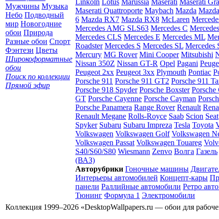
Linkoln
Lotus
Marussia
Maserati
Maserati Gr
Мужчины
Музыка
Maserati Quattroporte
Maybach
Mazda
Mazda
Небо
Подводный
6
Mazda RX7
Mazda RX8
McLaren
Mercede
мир
Новогодние
Mercedes AMG SLS63
Mercedes C
Mercede
обои
Природа
Mercedes CLS
Mercedes E
Mercedes ML
Mer
Разные обои
Спорт
Roadster
Mercedes S
Mercedes SL
Mercedes
Фэнтези
Цветы
Mercury
MG Rover
Mini Cooper
Mitsubishi
N
Широкоформатные
Nissan 350Z
Nissan GT-R
Opel
Pagani
Peuge
обои
Peugeot 2xx
Peugeot 3xx
Plymouth
Pontiac
P
Поиск по коллекции
Porsche 911
Porsche 911 GT2
Porsche 911 Ta
Прямой эфир
Porsche 918 Spyder
Porsche Boxster
Porsche 
GT
Porsche Cayenne
Porsche Cayman
Porsc
Porsche Panamera
Range Rover
Renault
Rena
Renault Megane
Rolls-Royce
Saab
Scion
Seat
Spyker
Subaru
Subaru Impreza
Tesla
Toyota
Volkswagen
Volkswagen Golf
Volkswagen N
Volkswagen Passat
Volkswagen Touareg
Volv
S40/S60/S80
Wiesmann
Zenvo
Волга
Газель
(ВАЗ)
Авторубрики
Гоночные машины
Двигате
Интерьеры автомобилей
Концепт-кары
Пр
панели
Раллийные автомобили
Ретро авт
Тюнинг
Формула 1
Электромобили
Коллекция 1999–2026 «DesktopWallpapers.ru — обои для рабоч