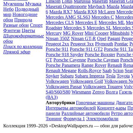
Linkoln
Lotus
Marussia
Maserati
Maserati Gr
Мужчины
Музыка
Maserati Quattroporte
Maybach
Mazda
Mazda
Небо
Подводный
6
Mazda RX7
Mazda RX8
McLaren
Mercede
мир
Новогодние
Mercedes AMG SLS63
Mercedes C
Mercede
обои
Природа
Mercedes CLS
Mercedes E
Mercedes ML
Mer
Разные обои
Спорт
Roadster
Mercedes S
Mercedes SL
Mercedes
Фэнтези
Цветы
Mercury
MG Rover
Mini Cooper
Mitsubishi
N
Широкоформатные
Nissan 350Z
Nissan GT-R
Opel
Pagani
Peuge
обои
Peugeot 2xx
Peugeot 3xx
Plymouth
Pontiac
P
Поиск по коллекции
Porsche 911
Porsche 911 GT2
Porsche 911 Ta
Прямой эфир
Porsche 918 Spyder
Porsche Boxster
Porsche 
GT
Porsche Cayenne
Porsche Cayman
Porsc
Porsche Panamera
Range Rover
Renault
Rena
Renault Megane
Rolls-Royce
Saab
Scion
Seat
Spyker
Subaru
Subaru Impreza
Tesla
Toyota
Volkswagen
Volkswagen Golf
Volkswagen N
Volkswagen Passat
Volkswagen Touareg
Volv
S40/S60/S80
Wiesmann
Zenvo
Волга
Газель
(ВАЗ)
Авторубрики
Гоночные машины
Двигате
Интерьеры автомобилей
Концепт-кары
Пр
панели
Раллийные автомобили
Ретро авт
Тюнинг
Формула 1
Электромобили
Коллекция 1999–2026 «DesktopWallpapers.ru — обои для рабоч