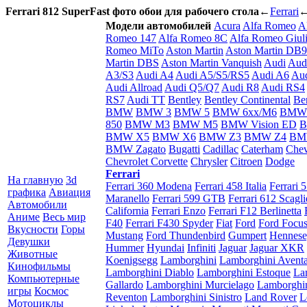
Ferrari 812 SuperFast фото обои для рабочего стола
←
Ferrari
Модели автомобилей
Acura
Alfa Romeo
A
Romeo 147
Alfa Romeo 8C
Alfa Romeo Giuli
Romeo MiTo
Aston Martin
Aston Martin DB9
Martin DBS
Aston Martin Vanquish
Audi
Aud
A3/S3
Audi A4
Audi A5/S5/RS5
Audi A6
Aud
Audi Allroad
Audi Q5/Q7
Audi R8
Audi RS4
RS7
Audi TT
Bentley
Bentley Continental
Be
BMW
BMW 3
BMW 5
BMW 6xx/M6
BMW
850
BMW M3
BMW M5
BMW Vision ED
B
BMW X5
BMW X6
BMW Z3
BMW Z4
BM
BMW Zagato
Bugatti
Cadillac
Caterham
Chev
Chevrolet Corvette
Chrysler
Citroen
Dodge
Ferrari
На главную
3d
Ferrari 360 Modena
Ferrari 458 Italia
Ferrari 
графика
Авиация
Maranello
Ferrari 599 GTB
Ferrari 612 Scaglie
Автомобили
California
Ferrari Enzo
Ferrari F12 Berlinetta
Аниме
Весь мир
F40
Ferrari F430 Spyder
Fiat
Ford
Ford Focu
Вкусности
Горы
Mustang
Ford Thundenbird
Gumpert
Hennes
Девушки
Hummer
Hyundai
Infiniti
Jaguar
Jaguar XKR
Животные
Koenigsegg
Lamborghini
Lamborghini Avent
Кинофильмы
Lamborghini Diablo
Lamborghini Estoque
La
Компьютерные
Gallardo
Lamborghini Murcielago
Lamborghi
игры
Космос
Reventon
Lamborghini Sinistro
Land Rover
L
Мотоциклы