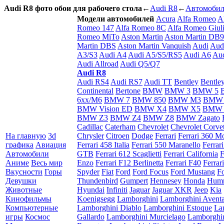
Audi R8 фото обои для рабочего стола
←
Audi R8
←
Автомоби
Модели автомобилей
Acura
Alfa Romeo
A
Romeo 147
Alfa Romeo 8C
Alfa Romeo Giuli
Romeo MiTo
Aston Martin
Aston Martin DB9
Martin DBS
Aston Martin Vanquish
Audi
Aud
A3/S3
Audi A4
Audi A5/S5/RS5
Audi A6
Aud
Audi Allroad
Audi Q5/Q7
Audi R8
Audi RS4
Audi RS7
Audi TT
Bentley
Bentle
Continental
Bertone
BMW
BMW 3
BMW 5
6xx/M6
BMW 7
BMW 850
BMW M3
BMW
BMW Vision ED
BMW X4
BMW X5
BMW 
BMW Z3
BMW Z4
BMW Z8
BMW Zagato
Cadillac
Caterham
Chevrolet
Chevrolet Corvet
На главную
3d
Chrysler
Citroen
Dodge
Ferrari
Ferrari 360 M
графика
Авиация
Ferrari 458 Italia
Ferrari 550 Maranello
Ferrar
Автомобили
GTB
Ferrari 612 Scaglietti
Ferrari California
F
Аниме
Весь мир
Enzo
Ferrari F12 Berlinetta
Ferrari F40
Ferrar
Вкусности
Горы
Spyder
Fiat
Ford
Ford Focus
Ford Mustang
F
Девушки
Thundenbird
Gumpert
Hennesey
Honda
Hum
Животные
Hyundai
Infiniti
Jaguar
Jaguar XKR
Jeep
Kia
Кинофильмы
Koenigsegg
Lamborghini
Lamborghini Avent
Компьютерные
Lamborghini Diablo
Lamborghini Estoque
La
игры
Космос
Gallardo
Lamborghini Murcielago
Lamborghi