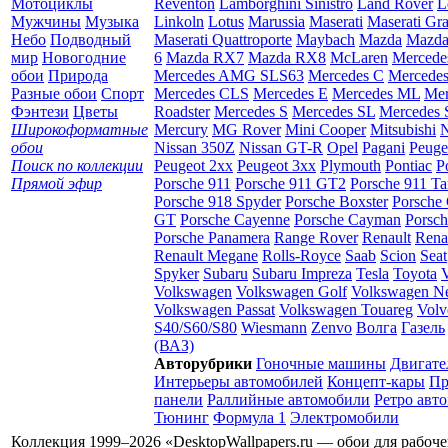
Мотоциклы
Reventon
Lamborghini Sinistro
Land Rover
L
Мужчины
Музыка
Linkoln
Lotus
Marussia
Maserati
Maserati Gr
Небо
Подводный
Maserati Quattroporte
Maybach
Mazda
Mazda
мир
Новогодние
6
Mazda RX7
Mazda RX8
McLaren
Mercede
обои
Природа
Mercedes AMG SLS63
Mercedes C
Mercede
Разные обои
Спорт
Mercedes CLS
Mercedes E
Mercedes ML
Mer
Фэнтези
Цветы
Roadster
Mercedes S
Mercedes SL
Mercedes
Широкоформатные
Mercury
MG Rover
Mini Cooper
Mitsubishi
N
обои
Nissan 350Z
Nissan GT-R
Opel
Pagani
Peuge
Поиск по коллекции
Peugeot 2xx
Peugeot 3xx
Plymouth
Pontiac
P
Прямой эфир
Porsche 911
Porsche 911 GT2
Porsche 911 Ta
Porsche 918 Spyder
Porsche Boxster
Porsche 
GT
Porsche Cayenne
Porsche Cayman
Porsc
Porsche Panamera
Range Rover
Renault
Rena
Renault Megane
Rolls-Royce
Saab
Scion
Seat
Spyker
Subaru
Subaru Impreza
Tesla
Toyota
Volkswagen
Volkswagen Golf
Volkswagen N
Volkswagen Passat
Volkswagen Touareg
Volv
S40/S60/S80
Wiesmann
Zenvo
Волга
Газель
(ВАЗ)
Авторубрики
Гоночные машины
Двигате
Интерьеры автомобилей
Концепт-кары
Пр
панели
Раллийные автомобили
Ретро авт
Тюнинг
Формула 1
Электромобили
Коллекция 1999–2026 «DesktopWallpapers.ru — обои для рабоч