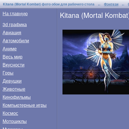
Kitana (Mortal Kombat) фото обои для рабочего стола
Фэнтези
←
←
Kitana (Mortal Kombat
На главную
3d графика
Авиация
Автомобили
Аниме
Весь мир
Вкусности
Горы
Девушки
Животные
Кинофильмы
Компьютерные игры
Космос
Мотоциклы