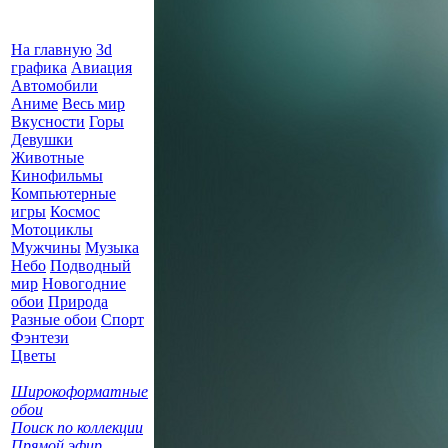
На главную
3d
графика
Авиация
Автомобили
Аниме
Весь мир
Вкусности
Горы
Девушки
Животные
Кинофильмы
Компьютерные
игры
Космос
Мотоциклы
Мужчины
Музыка
Небо
Подводный
мир
Новогодние
обои
Природа
Разные обои
Спорт
Фэнтези
Цветы
Широкоформатные
обои
Поиск по коллекции
Прямой эфир