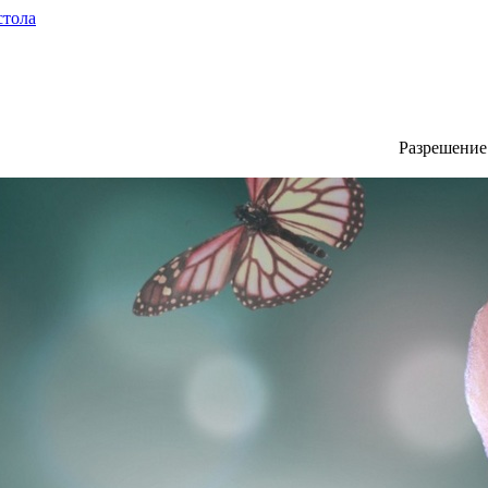
стола
Разрешени