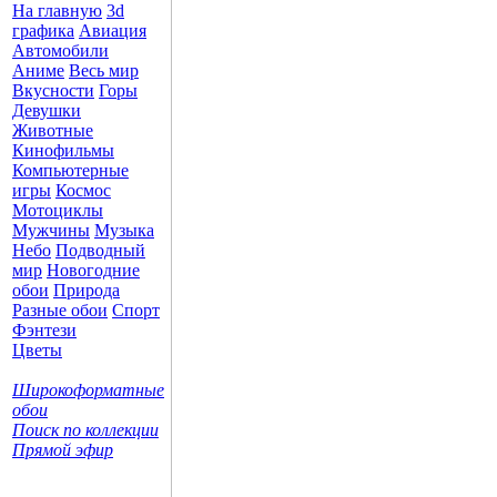
На главную
3d
графика
Авиация
Автомобили
Аниме
Весь мир
Вкусности
Горы
Девушки
Животные
Кинофильмы
Компьютерные
игры
Космос
Мотоциклы
Мужчины
Музыка
Небо
Подводный
мир
Новогодние
обои
Природа
Разные обои
Спорт
Фэнтези
Цветы
Широкоформатные
обои
Поиск по коллекции
Прямой эфир