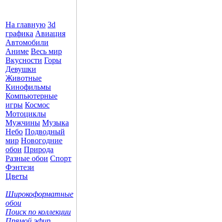
На главную
3d
графика
Авиация
Автомобили
Аниме
Весь мир
Вкусности
Горы
Девушки
Животные
Кинофильмы
Компьютерные
игры
Космос
Мотоциклы
Мужчины
Музыка
Небо
Подводный
мир
Новогодние
обои
Природа
Разные обои
Спорт
Фэнтези
Цветы
Широкоформатные
обои
Поиск по коллекции
Прямой эфир