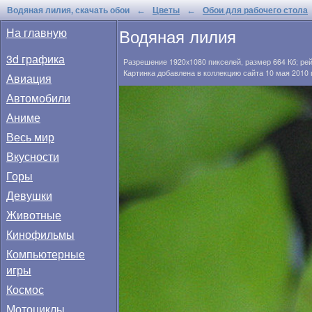
Водяная лилия, скачать обои
Цветы
Обои для рабочего стола
←
←
Водяная лилия
На главную
3d графика
Разрешение
1920x1080
пикселей, размер
664 Кб
; ре
Картинка добавлена в коллекцию сайта 10 мая 2010 
Авиация
Автомобили
Аниме
Весь мир
Вкусности
Горы
Девушки
Животные
Кинофильмы
Компьютерные
игры
Космос
Мотоциклы