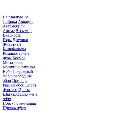
На главную
3d
графика
Авиация
Автомобили
Аниме
Весь мир
Вкусности
Горы
Девушки
Животные
Кинофильмы
Компьютерные
игры
Космос
Мотоциклы
Мужчины
Музыка
Небо
Подводный
мир
Новогодние
обои
Природа
Разные обои
Спорт
Фэнтези
Цветы
Широкоформатные
обои
Поиск по коллекции
Прямой эфир