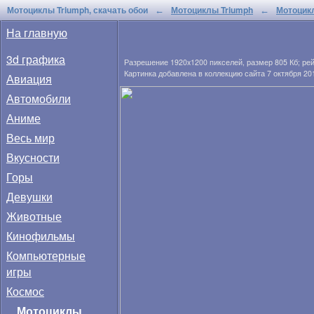
Мотоциклы Triumph, скачать обои
Мотоциклы Triumph
Мотоцик
←
←
На главную
3d графика
Разрешение
1920x1200
пикселей, размер
805 Кб
; ре
Картинка добавлена в коллекцию сайта 7 октября 20
Авиация
Автомобили
Аниме
Весь мир
Вкусности
Горы
Девушки
Животные
Кинофильмы
Компьютерные
игры
Космос
Мотоциклы