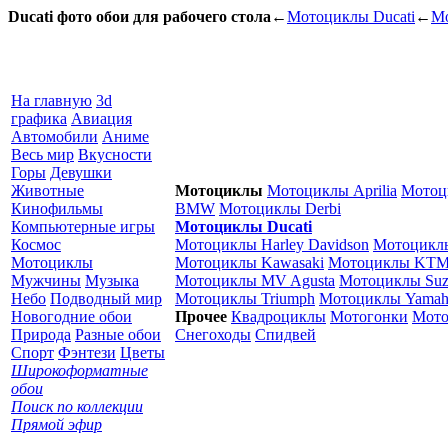
Ducati фото обои для рабочего стола
←
Мотоциклы Ducati
←
М
На главную
3d
графика
Авиация
Автомобили
Аниме
Весь мир
Вкусности
Горы
Девушки
Животные
Мотоциклы
Мотоциклы Aprilia
Мотоц
Кинофильмы
BMW
Мотоциклы Derbi
Компьютерные игры
Мотоциклы Ducati
Космос
Мотоциклы Harley Davidson
Мотоцикл
Мотоциклы
Мотоциклы Kawasaki
Мотоциклы KT
Мужчины
Музыка
Мотоциклы MV Agusta
Мотоциклы Suz
Небо
Подводный мир
Мотоциклы Triumph
Мотоциклы Yamah
Новогодние обои
Прочее
Квадроциклы
Мотогонки
Мото
Природа
Разные обои
Снегоходы
Спидвей
Спорт
Фэнтези
Цветы
Широкоформатные
обои
Поиск по коллекции
Прямой эфир