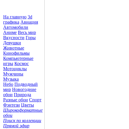
На главную
3d
графика
Авиация
Автомобили
Аниме
Весь мир
Вкусности
Горы
Девушки
Животные
Кинофильмы
Компьютерные
игры
Космос
Мотоциклы
Мужчины
Музыка
Небо
Подводный
мир
Новогодние
обои
Природа
Разные обои
Спорт
Фэнтези
Цветы
Широкоформатные
обои
Поиск по коллекции
Прямой эфир