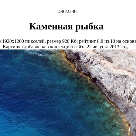
1496/2236
Каменная рыбка
е
1920x1200
пикселей, размер
928 Кб
; рейтинг
8.8
из
10
на основ
Картинка добавлена в коллекцию сайта 22 августа 2013 года