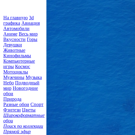
На главную
3d
графика
Авиация
Автомобили
Аниме
Весь мир
Вкусности
Горы
Девушки
Животные
Кинофильмы
Компьютерные
игры
Космос
Мотоциклы
Мужчины
Музыка
Небо
Подводный
мир
Новогодние
обои
Природа
Разные обои
Спорт
Фэнтези
Цветы
Широкоформатные
обои
Поиск по коллекции
Прямой эфир