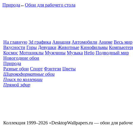
Природа
←
Обои для рабочего стола
На главную
3d графика
Авиация
Автомобили
Аниме
Весь мир
Вкусности
Горы
Девушки
Животные
Кинофильмы
Компьютер
Космос
Мотоциклы
Мужчины
Музыка
Небо
Подводный мир
Новогодние обои
Природа
Разные обои
Спорт
Фэнтези
Цветы
Широкоформатные обои
Поиск по коллекции
Прямой эфир
Коллекция 1999–2026 «DesktopWallpapers.ru — обои для рабоч