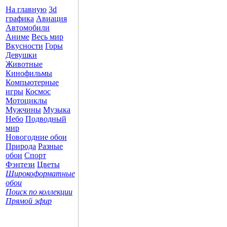
На главную
3d
графика
Авиация
Автомобили
Аниме
Весь мир
Вкусности
Горы
Девушки
Животные
Кинофильмы
Компьютерные
игры
Космос
Мотоциклы
Мужчины
Музыка
Небо
Подводный
мир
Новогодние обои
Природа
Разные
обои
Спорт
Фэнтези
Цветы
Широкоформатные
обои
Поиск по коллекции
Прямой эфир