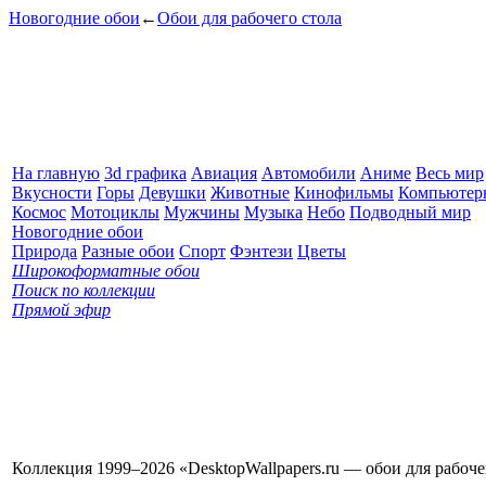
Новогодние обои
←
Обои для рабочего стола
На главную
3d графика
Авиация
Автомобили
Аниме
Весь мир
Вкусности
Горы
Девушки
Животные
Кинофильмы
Компьютер
Космос
Мотоциклы
Мужчины
Музыка
Небо
Подводный мир
Новогодние обои
Природа
Разные обои
Спорт
Фэнтези
Цветы
Широкоформатные обои
Поиск по коллекции
Прямой эфир
Коллекция 1999–2026 «DesktopWallpapers.ru — обои для рабоч