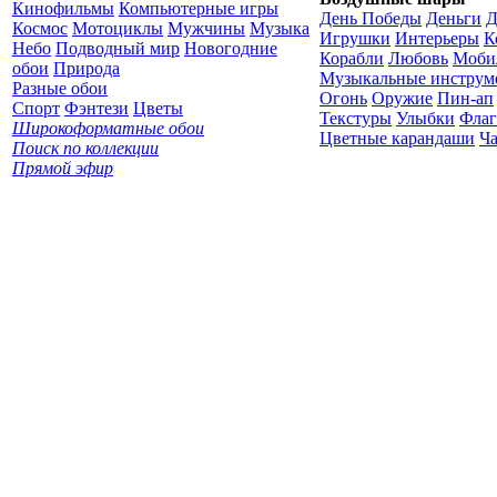
Кинофильмы
Компьютерные игры
День Победы
Деньги
Д
Космос
Мотоциклы
Мужчины
Музыка
Игрушки
Интерьеры
К
Небо
Подводный мир
Новогодние
Корабли
Любовь
Моби
обои
Природа
Музыкальные инструм
Разные обои
Огонь
Оружие
Пин-ап
Спорт
Фэнтези
Цветы
Текстуры
Улыбки
Фла
Широкоформатные обои
Цветные карандаши
Ч
Поиск по коллекции
Прямой эфир