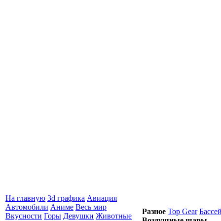
На главную
3d графика
Авиация
Автомобили
Аниме
Весь мир
Разное
Top Gear
Бассе
Вкусности
Горы
Девушки
Животные
Воздушные шары