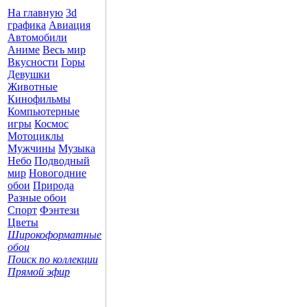
На главную
3d
графика
Авиация
Автомобили
Аниме
Весь мир
Вкусности
Горы
Девушки
Животные
Кинофильмы
Компьютерные
игры
Космос
Мотоциклы
Мужчины
Музыка
Небо
Подводный
мир
Новогодние
обои
Природа
Разные обои
Спорт
Фэнтези
Цветы
Широкоформатные
обои
Поиск по коллекции
Прямой эфир