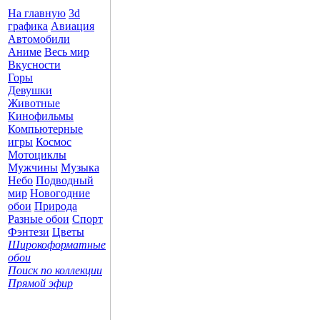
На главную
3d
графика
Авиация
Автомобили
Аниме
Весь мир
Вкусности
Горы
Девушки
Животные
Кинофильмы
Компьютерные
игры
Космос
Мотоциклы
Мужчины
Музыка
Небо
Подводный
мир
Новогодние
обои
Природа
Разные обои
Спорт
Фэнтези
Цветы
Широкоформатные
обои
Поиск по коллекции
Прямой эфир