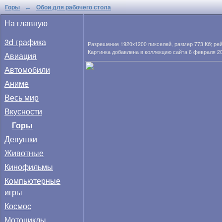
Горы
Обои для рабочего стола
←
На главную
3d графика
Разрешение
1920x1200
пикселей, размер
773 Кб
; ре
Картинка добавлена в коллекцию сайта 6 февраля 2
Авиация
Автомобили
Аниме
Весь мир
Вкусности
Горы
Девушки
Животные
Кинофильмы
Компьютерные
игры
Космос
Мотоциклы