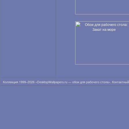
Коллекция 1999–2026 «DesktopWallpapers.ru — обои для рабочего стола». Контактны