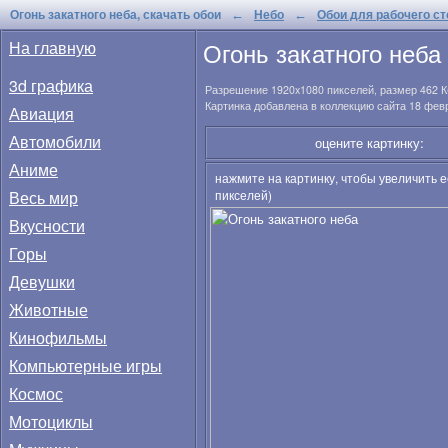
Огонь закатного неба, скачать обои
Небо
Обои для рабочего с
←
←
Огонь закатного неба
На главную
3d графика
Разрешение
1920x1080
пикселей, размер
462 К
Картинка добавлена в коллекцию сайта 18 фев
Авиация
Автомобили
оцените картинку:
Аниме
нажмите на картинку, чтобы увеличить 
Весь мир
пикселей)
Вкусности
Горы
Девушки
Животные
Кинофильмы
Компьютерные игры
Космос
Мотоциклы