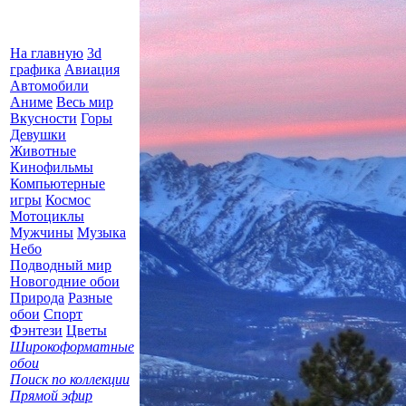
На главную
3d
графика
Авиация
Автомобили
Аниме
Весь мир
Вкусности
Горы
Девушки
Животные
Кинофильмы
Компьютерные
игры
Космос
Мотоциклы
Мужчины
Музыка
Небо
Подводный мир
Новогодние обои
Природа
Разные
обои
Спорт
Фэнтези
Цветы
Широкоформатные
обои
Поиск по коллекции
Прямой эфир