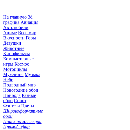
На главную
3d
графика
Авиация
Автомобили
Аниме
Весь мир
Вкусности
Горы
Девушки
Животные
Кинофильмы
Компьютерные
игры
Космос
Мотоциклы
Мужчины
Музыка
Небо
Подводный мир
Новогодние обои
Природа
Разные
обои
Спорт
Фэнтези
Цветы
Широкоформатные
обои
Поиск по коллекции
Прямой эфир