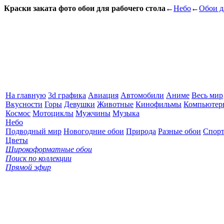
Краски заката фото обои для рабочего стола
←
Небо
←
Обои д
На главную
3d графика
Авиация
Автомобили
Аниме
Весь мир
Вкусности
Горы
Девушки
Животные
Кинофильмы
Компьютер
Космос
Мотоциклы
Мужчины
Музыка
Небо
Подводный мир
Новогодние обои
Природа
Разные обои
Спор
Цветы
Широкоформатные обои
Поиск по коллекции
Прямой эфир