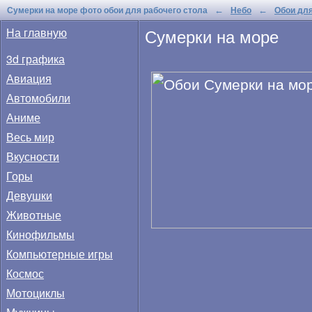
Сумерки на море фото обои для рабочего стола
Небо
Обои для
←
←
Сумерки на море
На главную
3d графика
Авиация
Автомобили
Аниме
Весь мир
Вкусности
Горы
Девушки
Животные
Кинофильмы
Компьютерные игры
Космос
Мотоциклы