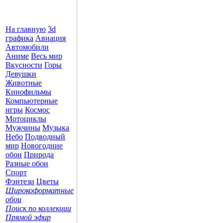
На главную
3d
графика
Авиация
Автомобили
Аниме
Весь мир
Вкусности
Горы
Девушки
Животные
Кинофильмы
Компьютерные
игры
Космос
Мотоциклы
Мужчины
Музыка
Небо
Подводный
мир
Новогодние
обои
Природа
Разные обои
Спорт
Фэнтези
Цветы
Широкоформатные
обои
Поиск по коллекции
Прямой эфир