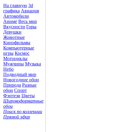
На главную
3d
графика
Авиация
Автомобили
Аниме
Весь мир
Вкусности
Горы
Девушки
Животные
Кинофильмы
Компьютерные
игры
Космос
Мотоциклы
Мужчины
Музыка
Небо
Подводный мир
Новогодние обои
Природа
Разные
обои
Спорт
Фэнтези
Цветы
Широкоформатные
обои
Поиск по коллекции
Прямой эфир