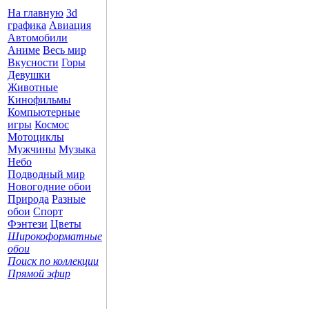
На главную
3d
графика
Авиация
Автомобили
Аниме
Весь мир
Вкусности
Горы
Девушки
Животные
Кинофильмы
Компьютерные
игры
Космос
Мотоциклы
Мужчины
Музыка
Небо
Подводный мир
Новогодние обои
Природа
Разные
обои
Спорт
Фэнтези
Цветы
Широкоформатные
обои
Поиск по коллекции
Прямой эфир