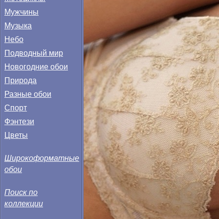
Мужчины
Музыка
Небо
Подводный мир
Новогодние обои
Природа
Разные обои
Спорт
Фэнтези
Цветы
Широкоформатные
обои
Поиск по
коллекции