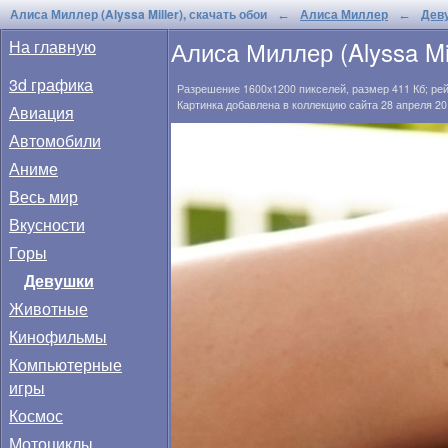
Алиса Миллер (Alyssa Miller), скачать обои
Алиса Миллер
Дев
←
←
Алиса Миллер (Alyssa Mil
На главную
3d графика
Разрешение
1600x1200
пикселей, размер
411 Кб
; ре
Картинка добавлена в коллекцию сайта 28 апреля 20
Авиация
Автомобили
Аниме
Весь мир
Вкусности
Горы
Девушки
Животные
Кинофильмы
Компьютерные
игры
Космос
Мотоциклы