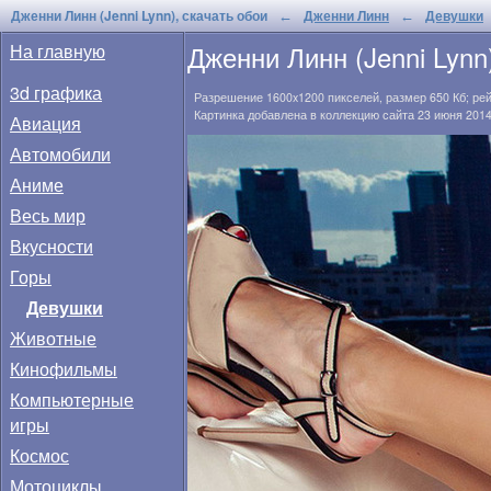
Дженни Линн (Jenni Lynn), скачать обои
Дженни Линн
Девушки
←
←
Дженни Линн (Jenni Lynn
На главную
3d графика
Разрешение
1600x1200
пикселей, размер
650 Кб
; ре
Картинка добавлена в коллекцию сайта 23 июня 2014
Авиация
Автомобили
Аниме
Весь мир
Вкусности
Горы
Девушки
Животные
Кинофильмы
Компьютерные
игры
Космос
Мотоциклы