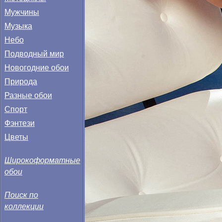
Мужчины
Музыка
Небо
Подводный мир
Новогодние обои
Природа
Разные обои
Спорт
Фэнтези
Цветы
Широкоформатные
обои
Поиск по
коллекции