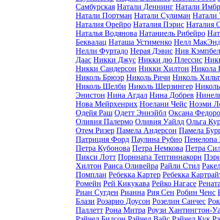
Самбурская
Натали Деннинг
Натали Имбр
Натали Портман
Натали Сулиман
Натали 
Наталия Орейро
Наталия Пэрис
Наталия 
Наталья Водянова
Натаниель Рибейро
Нат
Беквалац
Наташа Устименко
Нелл МакЭн
Нелли Фуртадо
Нерая Дэвис
Нив Кэмпбе
Даас
Никки Джус
Никки дю Плессис
Ник
Никки Сандерсон
Никки Хилтон
Никола 
Николь Брюэр
Николь Ричи
Николь Хиль
Николь Шелби
Николь Шерзингер
Николь
Энистон
Нина Агдал
Нина Добрев
Нинель
Нова Мейрхенрих
Ноелани Чейс
Ноэми Л
Одейя Раш
Одетт Эннэйбл
Оксана Федоро
Оливия Палермо
Оливия Уайлд
Ольга Ку
Отем Ризер
Памела Андерсон
Памела Бур
Патриция Форд
Паулина Рубио
Пенелопа 
Петра Кубонова
Петра Немкова
Петра Си
Пикси Лотт
Порннапа Тептиннакорн
Пэр
Хилтон
Раиса Оливейра
Райли Стил
Раке
Помплан
Ребекка Картер
Ребекка Картрай
Ромейн
Рей Кикукава
Рейко Нагасе
Ренат
Риан Сугден
Рианна
Рия Сен
Робин Ченс
Блази
Розарио Доусон
Розелин Санчес
Рок
Паллетт
Рона Митра
Роузи Хантингтон-У
Рэйчел Билсон
Рэйчел Вайс
Рэйчел Кук
Рэ