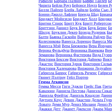
Рафаэли
Барбара Палвин
Баффи Тайлер
Бе
Чирита
Бейли Роуз
Бейонсе Ноулз
Белен Р
Билли Пайпер
Блейк Лайвли
Бобби Сью 
Бонни-Джилл Лафлин
Бренда Шад
Бриана
Бриджет Мойнэхэн
Бриджет Холл
Бриджи
Бритни Спирс
Бритт Кук
Бритт Робертсон
Бриттэни Даниел
Брук Бёрк
Брук Бернс
Б
Шилдс
Бруклин Декер
Брэнда Родерик
Бь
Балти
Бьянка Гаскойн
Вайнона Райдер
Ва
Колесникова
Ванесса Лоренцо
Ванесса М
Ванесса Мэй
Вера Брежнева
Вера Йордан
Верона Фельдбуш
Вероника Варекова
Вер
Земанова
Вероника Фастерова
Вида Гуэрр
Виктория Бекхэм
Виктория Дайнеко
Викт
Джастис
Виктория Здрок
Виктория Сильв
Виктория Халенарова
Виржини Ледуайен
Габриэла Баррос
Габриэль Риченс
Габриэл
Гвинет Пэлтроу
Гейл Портер
Гемма Аткинсон
Гемма Месси
Гиги Эджли
Грейс Пак
Грета
Кавазони
Даниела Пестова
Даниэла Сика
Даниэла Фрейтас
Даниэль Кнадсон
Данни
Даутцен Крус
Девин Джастин
Дельта Гуд
Ловато
Деми Мур
Дениз Милани
Дениз Р
Джакки Дегг
Джанет Джексон
Джара Мар