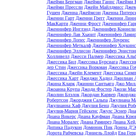
Джейми Бергман
Джейми Ганнс
Джейми 
Джейми Прессли
Джейн Майлдмисс
Джем
Гушен
Дженна Джеймсон
Дженна Питерс
Дженни Гарт
Дженни Грегг
Дженни Линн
МакКарти
Дженни Фрост
Дженнифер Гар
Дженнифер Инглэнд
Дженнифер Коннели
Дженнифер Лав Хьюит
Дженнифер Ламир
Дженнифер Лопес
Дженнифер Лоуренс
Дженнифер Меткалф
Дженнифер Хоукинс
Дженнифер Эллисон
Дженнифер Энистон
Холливелл
Джесси Палмер
Джессика Аль
Джессика Бил
Джессика Бурсиага
Джессик
дер Стин
Джессика Воркман
Джессика Го
Джессика Джейн Клемент
Джессика Симп
Джессика Харт
Джиджи Хадид
Джилиан 
Джина Кларк
Джинни Сантьяго
Джо Мил
Джоанна Крупа
Джоди Фостер
Джози Ма
Джолин Блэлок
Джордан Карвер
Джорджи
Робертсон
Джорджия Сальпа
Джулиана М
Джулианна Хаф
Джулия Бенц
Джулия Роб
Джулия-Мария Гейскенс
Джулс Эснер
Диа
Диана Викерс
Диана Кауфман
Диана Крю
Диана Моралес
Диана Рамирез
Диана Хей
Дипика Падукон
Доминик Пик
Донна Д'Э
Дорота Рабчевска
Дэниель Ллойд
Ева Гер