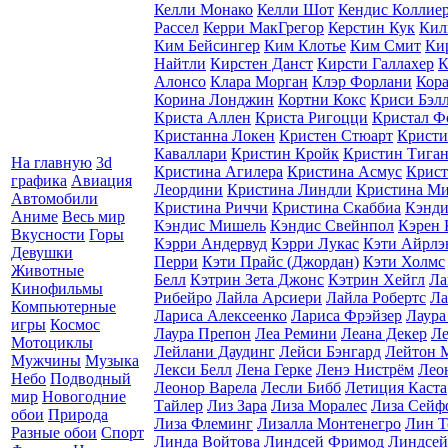
Келли Монако
Келли Шот
Кендис Коллие
Рассел
Керри МакГрегор
Керстин Кук
Кил
Ким Бейсингер
Ким Клотье
Ким Смит
Ки
Найтли
Кирстен Данст
Кирсти Галлахер
К
Алонсо
Клара Морган
Клэр Форлани
Кор
Корина Лонджин
Кортни Кокс
Криси Бэл
Криста Аллен
Криста Ригоцци
Кристал Ф
Кристанна Локен
Кристен Стюарт
Крист
Каваллари
Кристин Кройк
Кристин Тига
На главную
3d
Кристина Агилера
Кристина Асмус
Крист
графика
Авиация
Леордини
Кристина Линдли
Кристина М
Автомобили
Кристина Риччи
Кристина Скаббиа
Кэнди
Аниме
Весь мир
Кэндис Мишель
Кэндис Свейнпол
Кэрен 
Вкусности
Горы
Кэрри Андервуд
Кэрри Лукас
Кэти Айрлэ
Девушки
Перри
Кэти Прайс (Джордан)
Кэти Холмс
Животные
Белл
Кэтрин Зета Джонс
Кэтрин Хейгл
Ла
Кинофильмы
Рибейро
Лайла Арсиери
Лайла Робертс
Ла
Компьютерные
Лариса Алексеенко
Лариса Фрэйзер
Лаура
игры
Космос
Лаура Препон
Леа Ремини
Леана Декер
Ле
Мотоциклы
Лейлани Даудинг
Лейси Бэнгард
Лейтон 
Мужчины
Музыка
Лекси Белл
Лена Герке
Ленэ Нистрём
Лео
Небо
Подводный
Леонор Варела
Лесли Бибб
Летиция Каста
мир
Новогодние
Тайлер
Лиз Зара
Лиза Моралес
Лиза Сейф
обои
Природа
Лиза Флеминг
Лизалла Монтенегро
Лин Т
Разные обои
Спорт
Линда Войтова
Линдсей Фримод
Линдсей