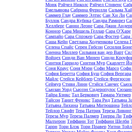
Монк
Рэйчел Николс
Рэйчел Стивенс
Саб
Емельянова
Сабрина Ферилли
Сальма Ха
Саммер Глау
Саммер Элтис
Сан Хи Ли
Са
Буллок
Сандра Кубика
Сандра Рамирез
Са
Хеллберг
Санни Леоне
Сара Джин Андер
Коннор
Сара Мишель Геллар
Сара О'Харе
Сампайо
Сара Спрэкер
Сара Фостер
Сара
Саша Кейн
Светлана Ходченкова
Селена 
Селена Спайс
Серен Гибсон
Сесилия Бон
Сиенна Миллер
Сильвия ван дер Варт
Си
Войцех
Синди Ван Минен
Синди Кроуфо
Синтия Гарридо
Синтия Мур
Скарлетт Й
Соня Краус
Соня Мэри
Софи Марсо
Софи
София Беретта
София Буш
София Вергара
Майлс
Стейси Кейблер
Стейси Фергюсон
Сеймур
Стиви Линн
Стэйси Санчес
Сьюз
Сьюзан Уорд
Сьюзэн Сидеропулос
Сюзанн
Тайра Бэнкс
Тал Беркович
Тамара Уитмер
Тайсон
Танит Феникс
Тара Рид
Татьяна З
Татьяна Лихина
Татьяна Митюшина
Тейл
Тейлор Свифт
Тера Патрик
Тереза Ливинг
Тереза Мур
Тереза Палмер
Тиерра Ли
Тиф
Малхерон
Тиффани Тот
Тиффани Шелби
Гаррн
Тори Блэк
Тори Правер
Уитни Тойл
Турман
Урсула Майес
Фаэдра Хост
Федер