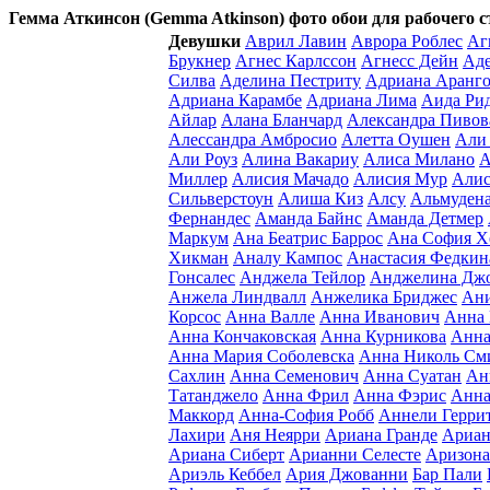
Гемма Аткинсон (Gemma Atkinson) фото обои для рабочего с
Девушки
Аврил Лавин
Аврора Роблес
Аг
Брукнер
Агнес Карлссон
Агнесс Дейн
Ад
Силва
Аделина Пестриту
Адриана Аранг
Адриана Карамбе
Адриана Лима
Аида Ри
Айлар
Алана Бланчард
Александра Пивов
Алессандра Амбросио
Алетта Оушен
Али
Али Роуз
Алина Вакариу
Алиса Милано
А
Миллер
Алисия Мачадо
Алисия Мур
Алис
Сильверстоун
Алиша Киз
Алсу
Альмуден
Фернандес
Аманда Байнс
Аманда Детмер
Маркум
Ана Беатрис Баррос
Ана София Х
Хикман
Аналу Кампос
Анастасия Федкин
Гонсалес
Анджела Тейлор
Анджелина Дж
Анжела Линдвалл
Анжелика Бриджес
Ан
Корсос
Анна Валле
Анна Иванович
Анна 
Анна Кончаковская
Анна Курникова
Анна
Анна Мария Соболевска
Анна Николь См
Сахлин
Анна Семенович
Анна Суатан
Ан
Татанджело
Анна Фрил
Анна Фэрис
Анна
Маккорд
Анна-София Робб
Аннели Герри
Лахири
Аня Неярри
Ариана Гранде
Ариан
Ариана Сиберт
Арианни Селесте
Аризон
Ариэль Кеббел
Ария Джованни
Бар Пали