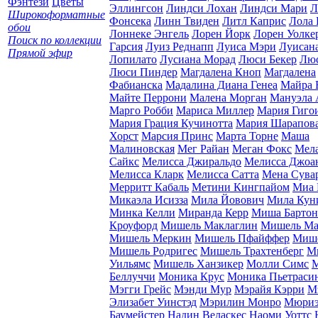
Фэнтези
Цветы
Эллингсон
Линдси Лохан
Линдси Мари
Л
Широкоформатные
Фонсека
Линн Твиден
Литл Каприс
Лола 
обои
Лоннеке Энгель
Лорен Йорк
Лорен Уолке
Поиск по коллекции
Гарсия
Луиз Реднапп
Луиса Мэри
Луисан
Прямой эфир
Лопилато
Лусиана Морад
Люси Бекер
Лю
Люси Пиндер
Магдалена Кноп
Магдалена
Фабианска
Мадалина Диана Генеа
Майра 
Майте Перрони
Малена Морган
Мануэла 
Марго Робби
Мариса Миллер
Мария Гиго
Мария Грация Кучинотта
Мария Шарапов
Хорст
Марсия Принс
Марта Торне
Маша
Малиновская
Мег Райан
Меган Фокс
Мел
Сайкс
Мелисса Джиральдо
Мелисса Джоа
Мелисса Кларк
Мелисса Сатта
Мена Сува
Мерритт Кабаль
Метини Кингпайом
Миа 
Микаэла Исизза
Мила Йовович
Мила Кун
Минка Келли
Миранда Керр
Миша Бартон
Кроуфорд
Мишель Маклаглин
Мишель М
Мишель Меркин
Мишель Пфайффер
Мише
Мишель Родригес
Мишель Трахтенберг
М
Уильямс
Мишель Ханзикер
Молли Симс
Беллуччи
Моника Крус
Моника Пьетраси
Мэгги Грейс
Мэнди Мур
Мэрайя Кэрри
М
Элизабет Уинстэд
Мэрилин Монро
Мюриэ
Баумейстер
Надин Веласкес
Наоми Уоттс