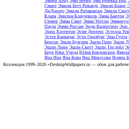
Эмбер Хёрд
Эми Вебер
Эми Ребекка Инс
Смарт
Эмили Бетт Рикардс
Эмили Блант
ДиДонато
Эмили Ратаковски
Эмили Скот
Кларк
Эмилия Клаудевиль
Эмма Бантон
Э
Гловер
Эмма Смит
Эмма Уотсон
Эммануэл
Паула
Эмми Россам
Энди Валентино
Энн 
Эрин Хитертон
Эсме Дентерс
Эстелла Уо
Эстер Каньядаc
Эсти Гинзбург
Эша Гупта
Бенсон
Эшли Булгари
Эшли Грин
Эшли Д
Эшли Линн
Эшли Скотт
Эшли Тисдейл
Э
Брук
Юки Учида
Юлия Бордовских
Ямила
Яна Ина
Яна Кова
Яна Микусова
Ясмин Б
Коллекция 1999–2026 «DesktopWallpapers.ru — обои для рабоч