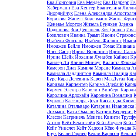
Ева Лонгория
Ева Мендес
Ева Падберг
Ев
Хаберманн
Ева Хенгер
Евангелина Лилли
Диордийчук
Елена Александра Апостоля
Корикова
Жанетт Бидерманн
Жанна Фрис
Женевье Мортон
Жизель Бундхен
Зденка
Подкапова
Зои Дешанель
Зоя Дюшен
Ива
Бозилович
Иванка Трамп
Ивонн Страховс
Изабели Фонтана
Изабель Филлинг
Илари
Имоджен Бейли
Имоджен Томас
Индиана
Инес Састр
Ирина Воронина
Ирина Салт
Ирина Шейк
Йоханна Лундбек
Кайден Кр
Кайлер Ли
Кайли Миноуг
Калиста Флокх
Камерон Диаз
Камила Мораис
Камилла А
Камилла Ладдингтон
Камилла Пиацца
Ка
Буре
Кара Делевинь
Карен МакДугал
Кар
Каризма Карпентер
Карима Эдебайб
Карл
Кармен Электра
Каролин Винберг
Карол
Каролина Ардохайн
Каролина Возняцки
Куркова
Кассандра Доун
Кассандра Клеме
Каталина Отальваро
Катарина Ивановска
Лохманн
Кати Омалли
Катрин Вердерич
Клесон
Катринель Менгиа
Квинти Трусфу
Аптон
Кейт Бекинсэйл
Кейт Лоулер
Кейт 
Кейт Уинслет
Кейт Хадсон
Кёко Фукада
К
Брук
Келли Гарнер
Келли Карлсон
Келли 