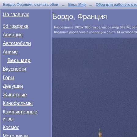
Бордо, Франция, скачать обои
Весь Мир
Обои для рабочего ст
←
←
Бордо, Франция
На главную
3d графика
Разрешение
1920x1080
пикселей, размер
649 Кб
; ре
Картинка добавлена в коллекцию сайта 14 октября 2
Авиация
Автомобили
Аниме
Весь мир
Вкусности
Горы
Девушки
Животные
Кинофильмы
Компьютерные
игры
Космос
Мотоциклы