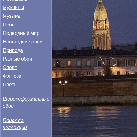
Мужчины
Музыка
Небо
Подводный мир
Новогодние обои
Природа
Разные обои
Спорт
Фэнтези
Цветы
Широкоформатные
обои
Поиск по
коллекции