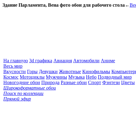
Здание Парламента, Вена фото обои для рабочего стола
←
Ве
На главную
3d графика
Авиация
Автомобили
Аниме
Весь мир
Вкусности
Горы
Девушки
Животные
Кинофильмы
Компьютер
Космос
Мотоциклы
Мужчины
Музыка
Небо
Подводный мир
Новогодние обои
Природа
Разные обои
Спорт
Фэнтези
Цветы
Широкоформатные обои
Поиск по коллекции
Прямой эфир