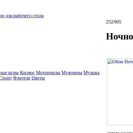
и для рабочего стола
252/905
Ночно
ные игры
Космос
Мотоциклы
Мужчины
Музыка
Спорт
Фэнтези
Цветы