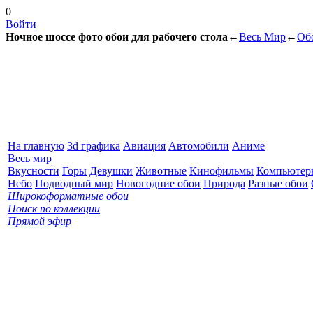
0
Войти
Ночное шоссе фото обои для рабочего стола
←
Весь Мир
←
Обо
На главную
3d графика
Авиация
Автомобили
Аниме
Весь мир
Вкусности
Горы
Девушки
Животные
Кинофильмы
Компьютер
Небо
Подводный мир
Новогодние обои
Природа
Разные обои
Широкоформатные обои
Поиск по коллекции
Прямой эфир