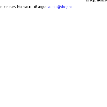
автор: неизв
его стола». Контактный адрес
admin@dwp.ru
.