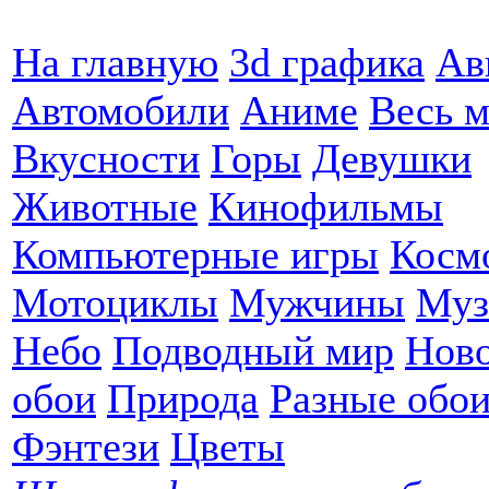
На главную
3d графика
Ав
Автомобили
Аниме
Весь 
Вкусности
Горы
Девушки
Животные
Кинофильмы
Компьютерные игры
Косм
Мотоциклы
Мужчины
Муз
Небо
Подводный мир
Ново
обои
Природа
Разные обо
Фэнтези
Цветы