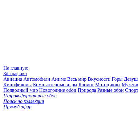
На главную
3d графика
Авиация
Автомобили
Аниме
Весь мир
Вкусности
Горы
Девуш
Кинофильмы
Компьютерные игры
Космос
Мотоциклы
Мужчи
Подводный мир
Новогодние обои
Природа
Разные обои
Спор
Широкоформатные обои
Поиск по коллекции
Прямой эфир