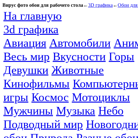
Вирус фото обои для рабочего стола
←
3D графика
←
Обои для
На главную
3d графика
Авиация
Автомобили
Ани
Весь мир
Вкусности
Горы
Девушки
Животные
Кинофильмы
Компьютерн
игры
Космос
Мотоциклы
Мужчины
Музыка
Небо
Подводный мир
Новогодн
обои
Природа
Разные обо