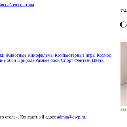
ля рабочего стола
374
С
ки
Животные
Кинофильмы
Компьютерные игры
Космос
ние обои
Природа
Разные обои
Спорт
Фэнтези
Цветы
авт
его стола». Контактный адрес
admin@dwp.ru
.