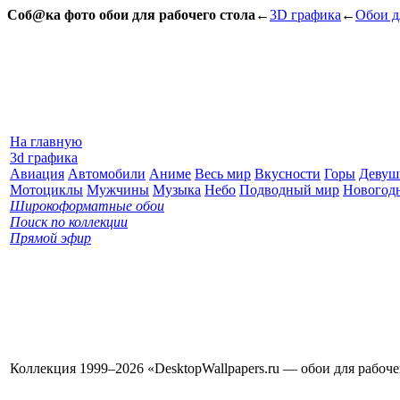
Соб@ка фото обои для рабочего стола
←
3D графика
←
Обои д
На главную
3d графика
Авиация
Автомобили
Аниме
Весь мир
Вкусности
Горы
Девуш
Мотоциклы
Мужчины
Музыка
Небо
Подводный мир
Новогод
Широкоформатные обои
Поиск по коллекции
Прямой эфир
Коллекция 1999–2026 «DesktopWallpapers.ru — обои для рабоч