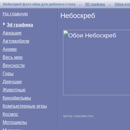
Небоскреб фото обои для рабочего стола
3D графика
Обои для
←
←
Небоскреб
На главную
3d графика
Авиация
Автомобили
Аниме
Весь мир
Вкусности
Горы
Девушки
Животные
Кинофильмы
Компьютерные игры
Космос
автор: неизвестен
Мотоциклы