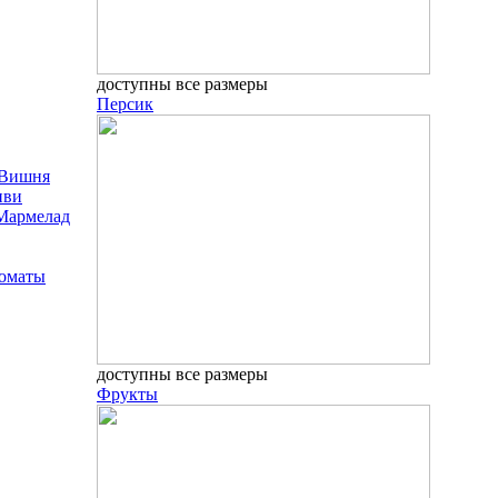
доступны все размеры
Персик
Вишня
иви
Мармелад
оматы
доступны все размеры
Фрукты