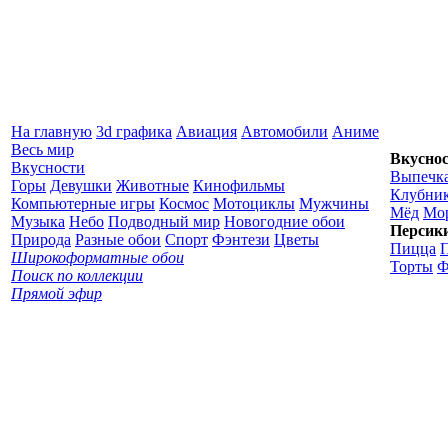
На главную
3d графика
Авиация
Автомобили
Аниме
Весь мир
Вкусно
Вкусности
Выпечк
Горы
Девушки
Животные
Кинофильмы
Клубни
Компьютерные игры
Космос
Мотоциклы
Мужчины
Мёд
Мо
Музыка
Небо
Подводный мир
Новогодние обои
Персик
Природа
Разные обои
Спорт
Фэнтези
Цветы
Пицца
Широкоформатные обои
Торты
Ф
Поиск по коллекции
Прямой эфир