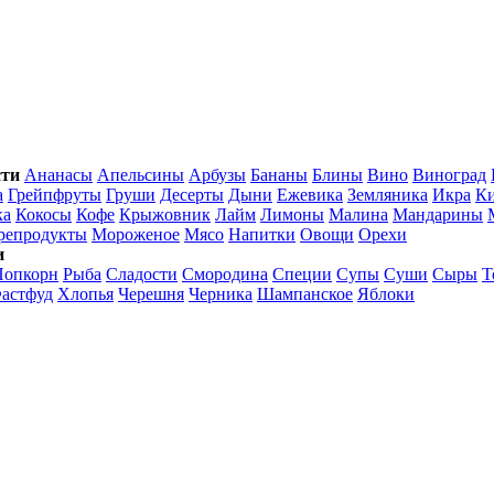
сти
Ананасы
Апельсины
Арбузы
Бананы
Блины
Вино
Виноград
а
Грейпфруты
Груши
Десерты
Дыни
Ежевика
Земляника
Икра
К
ка
Кокосы
Кофе
Крыжовник
Лайм
Лимоны
Малина
Мандарины
репродукты
Мороженое
Мясо
Напитки
Овощи
Орехи
и
Попкорн
Рыба
Сладости
Смородина
Специи
Супы
Суши
Сыры
Т
астфуд
Хлопья
Черешня
Черника
Шампанское
Яблоки