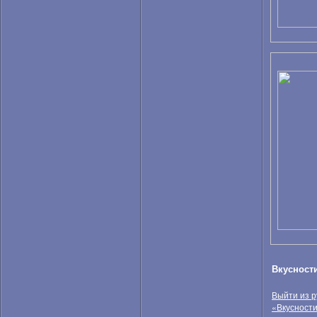
Торты
Фастфуд
Хлопья
Черешня
Черника
Шампанское
Яблоки
Вкусност
Выйти из р
«Вкусност