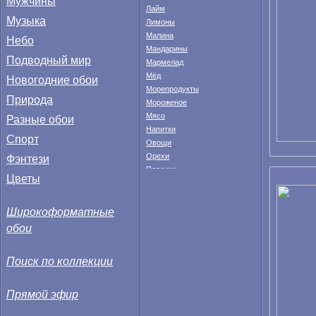
Мужчины
Лайм
Музыка
Лимоны
Малина
Небо
Мандарины
Подводный мир
Мармелад
Мёд
Новогодние обои
Морепродукты
Природа
Мороженое
Мясо
Разные обои
Напитки
Спорт
Овощи
Фэнтези
Орехи
Персики
Цветы
Пицца
Попкорн
Широкоформатные
Рыба
обои
Сладости
Смородина
Специи
Поиск по коллекции
Супы
Суши
Прямой эфир
Сыры
Томаты