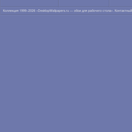
Коллекция 1999–2026 «DesktopWallpapers.ru — обои для рабочего стола». Контактны