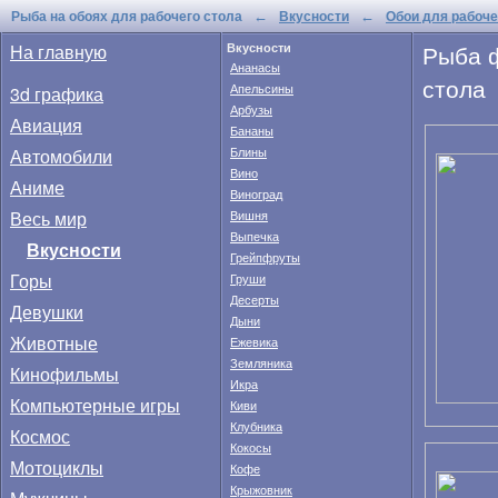
Рыба на обоях для рабочего стола
Вкусности
Обои для рабоче
←
←
Рыба ф
На главную
Вкусности
Ананасы
стола
Апельсины
3d графика
Арбузы
Авиация
Бананы
Автомобили
Блины
Вино
Аниме
Виноград
Весь мир
Вишня
Выпечка
Вкусности
Грейпфруты
Горы
Груши
Десерты
Девушки
Дыни
Животные
Ежевика
Земляника
Кинофильмы
Икра
Компьютерные игры
Киви
Клубника
Космос
Кокосы
Мотоциклы
Кофе
Крыжовник